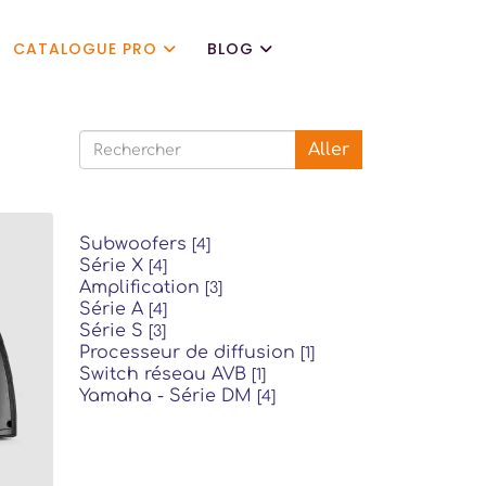
CATALOGUE PRO
BLOG
Aller
Subwoofers
[4]
Série X
[4]
Amplification
[3]
Série A
[4]
Série S
[3]
Processeur de diffusion
[1]
Switch réseau AVB
[1]
Yamaha - Série DM
[4]