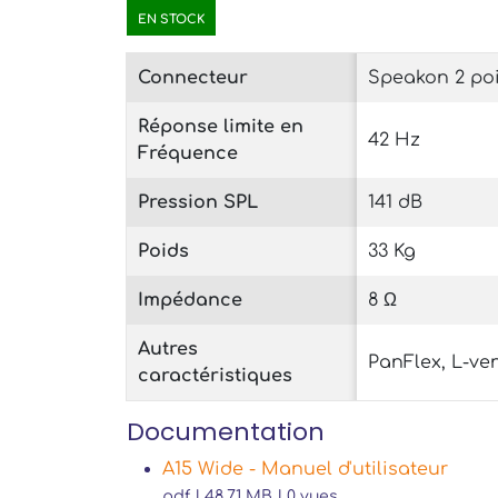
EN STOCK
Connecteur
Speakon 2 poi
Réponse limite en
42 Hz
Fréquence
Pression SPL
141 dB
Poids
33 Kg
Impédance
8 Ω
Autres
PanFlex, L-ve
caractéristiques
Documentation
A15 Wide - Manuel d'utilisateur
pdf | 48.71 MB | 0 vues