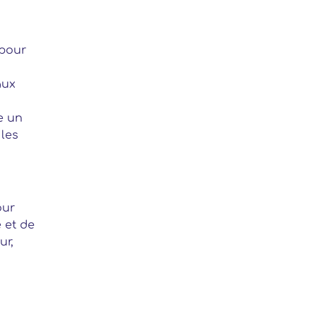
 pour
aux
e un
 les
our
é et de
ur,