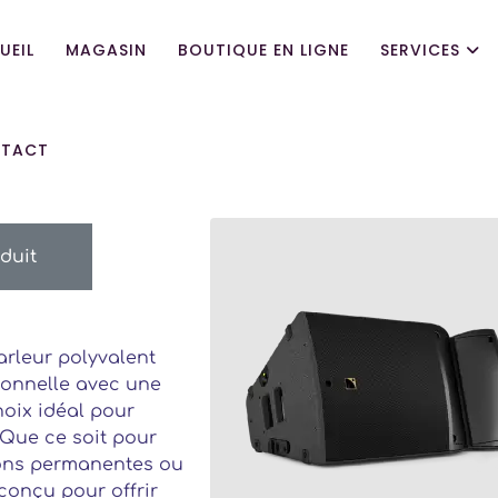
UEIL
MAGASIN
BOUTIQUE EN LIGNE
SERVICES
TACT
duit
arleur polyvalent
ionnelle avec une
hoix idéal pour
 Que ce soit pour
tions permanentes ou
 conçu pour offrir