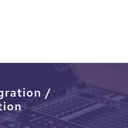
gration /
tion