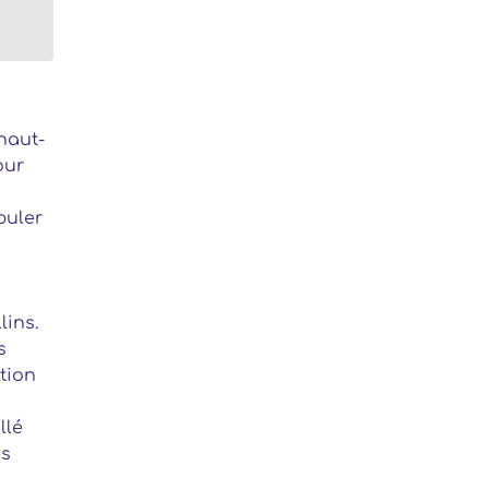
haut-
our
puler
lins.
s
tion
llé
es