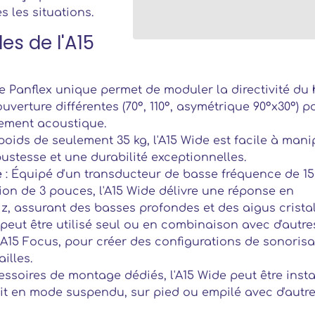
 les situations.
es de l'A15
e Panflex unique permet de moduler la directivité du 
uverture différentes (70°, 110°, asymétrique 90°x30°) p
nement acoustique.
poids de seulement 35 kg, l'A15 Wide est facile à mani
obustesse et une durabilité exceptionnelles.
e
: Équipé d'un transducteur de basse fréquence de 15
on de 3 pouces, l'A15 Wide délivre une réponse en
, assurant des basses profondes et des aigus cristal
 peut être utilisé seul ou en combinaison avec d'autre
A15 Focus, pour créer des configurations de sonorisa
illes.
essoires de montage dédiés, l'A15 Wide peut être insta
oit en mode suspendu, sur pied ou empilé avec d'autr