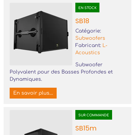
EN STOCK
SB18
Catégorie:
Subwoofers
Fabricant:
L-
Acoustics
Subwoofer
Polyvalent pour des Basses Profondes et
Dynamiques.
En savoir plus...
SUR COMMANDE
SB15m