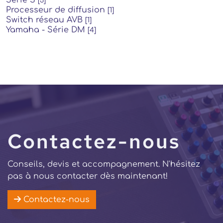
Série S
[3]
Processeur de diffusion
[1]
Switch réseau AVB
[1]
Yamaha - Série DM
[4]
Contactez-nous
Conseils, devis et accompagnement. N'hésitez
pas à nous contacter dès maintenant!
Contactez-nous