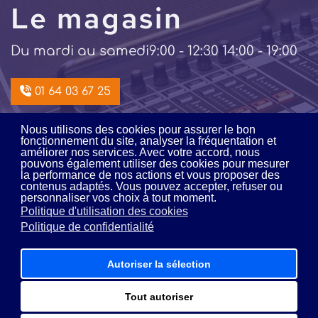
Le magasin
Du mardi au samedi
9:00 - 12:30 14:00 - 19:00
01 64 03 67 25
Nous utilisons des cookies pour assurer le bon
Intégration /
fonctionnement du site, analyser la fréquentation et
améliorer nos services. Avec votre accord, nous
pouvons également utiliser des cookies pour mesurer
location
la performance de nos actions et vous proposer des
contenus adaptés. Vous pouvez accepter, refuser ou
personnaliser vos choix à tout moment.
Du lundi au vendredi
9:00 - 12:00 14:00 - 18:00
Politique d'utilisation des cookies
Politique de confidentialité
01 64 03 16 16
Autoriser la sélection
Tout autoriser