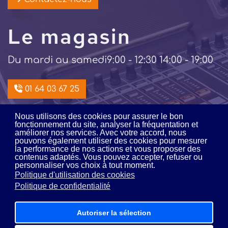
Le magasin
Du mardi au samedi
9:00 - 12:30 14:00 - 19:00
01 64 03 67 25
Nous utilisons des cookies pour assurer le bon
Intégration /
fonctionnement du site, analyser la fréquentation et
améliorer nos services. Avec votre accord, nous
pouvons également utiliser des cookies pour mesurer
location
la performance de nos actions et vous proposer des
contenus adaptés. Vous pouvez accepter, refuser ou
personnaliser vos choix à tout moment.
Du lundi au vendredi
9:00 - 12:00 14:00 - 18:00
Politique d'utilisation des cookies
Politique de confidentialité
01 64 03 16 16
Autoriser la sélection