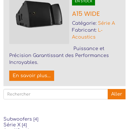
EN STOCK
A15 WIDE
Catégorie:
Série A
Fabricant:
L-
Acoustics
Puissance et
Précision Garantissant des Performances
Incroyables.
En savoir plus...
Aller
Subwoofers
[4]
Série X
[4]