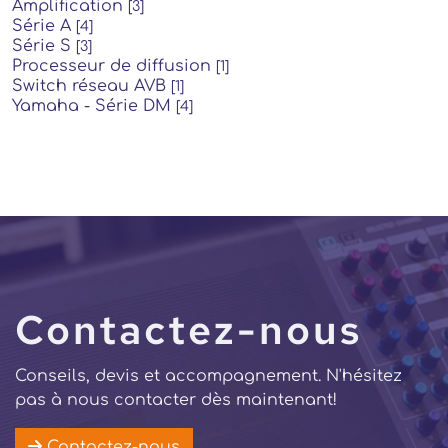
Amplification
[3]
Série A
[4]
Série S
[3]
Processeur de diffusion
[1]
Switch réseau AVB
[1]
Yamaha - Série DM
[4]
Contactez-nous
Conseils, devis et accompagnement. N'hésitez
pas à nous contacter dès maintenant!
Contactez-nous