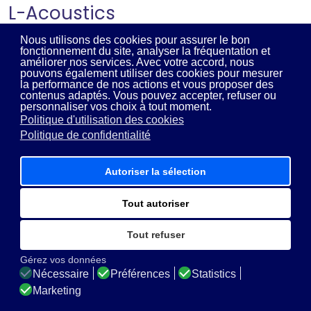
L-Acoustics
Nous utilisons des cookies pour assurer le bon
montrer les produits
fonctionnement du site, analyser la fréquentation et
améliorer nos services. Avec votre accord, nous
pouvons également utiliser des cookies pour mesurer
la performance de nos actions et vous proposer des
contenus adaptés. Vous pouvez accepter, refuser ou
personnaliser vos choix à tout moment.
Politique d'utilisation des cookies
Politique de confidentialité
MDS Audio © 2026 - Tous droits réservés - Par l'agence
E-
DevWeb
Autoriser la sélection
Mentions légales
Politique de confidentialité
Plan de site
Tout autoriser
Tout refuser
Gérez vos données
Nécessaire
Préférences
Statistics
Marketing