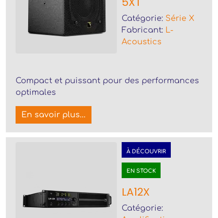
5XT
Catégorie:
Série X
Fabricant:
L-
Acoustics
Compact et puissant pour des performances
optimales
En savoir plus...
À DÉCOUVRIR
EN STOCK
LA12X
Catégorie: