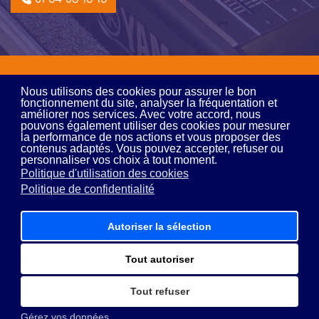
MDS Audio © 2026 - Tous droits réservés - Par l'agence
E-
Nous utilisons des cookies pour assurer le bon
DevWeb
fonctionnement du site, analyser la fréquentation et
améliorer nos services. Avec votre accord, nous
Mentions légales
Politique de confidentialité
pouvons également utiliser des cookies pour mesurer
Plan de site
la performance de nos actions et vous proposer des
contenus adaptés. Vous pouvez accepter, refuser ou
personnaliser vos choix à tout moment.
Politique d'utilisation des cookies
Politique de confidentialité
Autoriser la sélection
Tout autoriser
Tout refuser
Gérez vos données