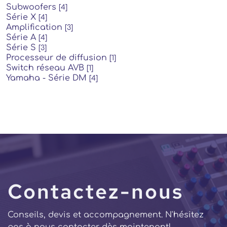
Subwoofers
[4]
Série X
[4]
Amplification
[3]
Série A
[4]
Série S
[3]
Processeur de diffusion
[1]
Switch réseau AVB
[1]
Yamaha - Série DM
[4]
Contactez-nous
Conseils, devis et accompagnement. N'hésitez