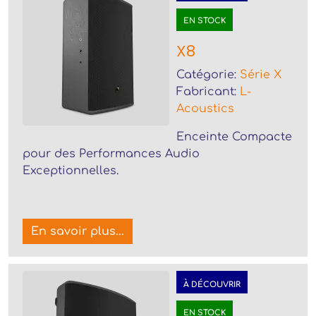
EN STOCK
X8
Catégorie:
Série X
Fabricant:
L-
Acoustics
Enceinte Compacte
pour des Performances Audio
Exceptionnelles.
En savoir plus...
À DÉCOUVRIR
EN STOCK