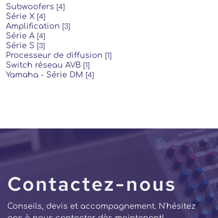
Subwoofers
[4]
Série X
[4]
Amplification
[3]
Série A
[4]
Série S
[3]
Processeur de diffusion
[1]
Switch réseau AVB
[1]
Yamaha - Série DM
[4]
Contactez-nous
Conseils, devis et accompagnement. N'hésitez