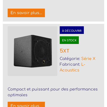
En savoir plus...
À DÉCOUVRIR
EN STOCK
5XT
Catégorie:
Série X
Fabricant:
L-
Acoustics
Compact et puissant pour des performances
optimales
En savoir plus...