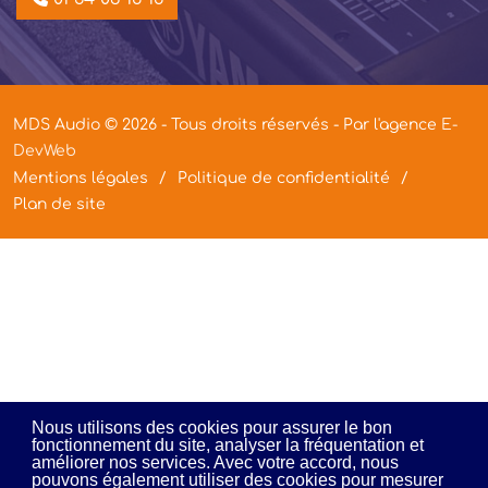
MDS Audio © 2026 - Tous droits réservés - Par l'agence
E-
DevWeb
Mentions légales
Politique de confidentialité
Plan de site
Nous utilisons des cookies pour assurer le bon
fonctionnement du site, analyser la fréquentation et
améliorer nos services. Avec votre accord, nous
pouvons également utiliser des cookies pour mesurer