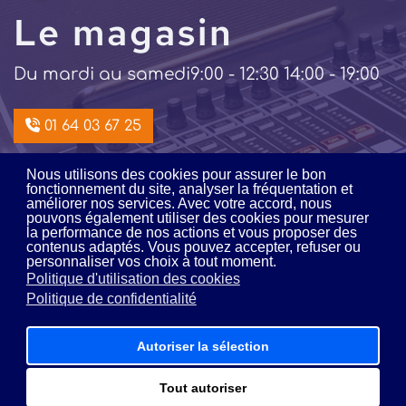
Le magasin
Du mardi au samedi
9:00 - 12:30 14:00 - 19:00
01 64 03 67 25
Nous utilisons des cookies pour assurer le bon
Intégration /
fonctionnement du site, analyser la fréquentation et
améliorer nos services. Avec votre accord, nous
pouvons également utiliser des cookies pour mesurer
location
la performance de nos actions et vous proposer des
contenus adaptés. Vous pouvez accepter, refuser ou
personnaliser vos choix à tout moment.
Du lundi au vendredi
9:00 - 12:00 14:00 - 18:00
Politique d'utilisation des cookies
Politique de confidentialité
01 64 03 16 16
Autoriser la sélection
Tout autoriser