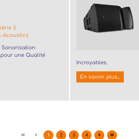
Série S
L-Acoustics
 Sonorisation
 pour une Qualité
Incroyables.
En savoir plus...
1
2
3
4