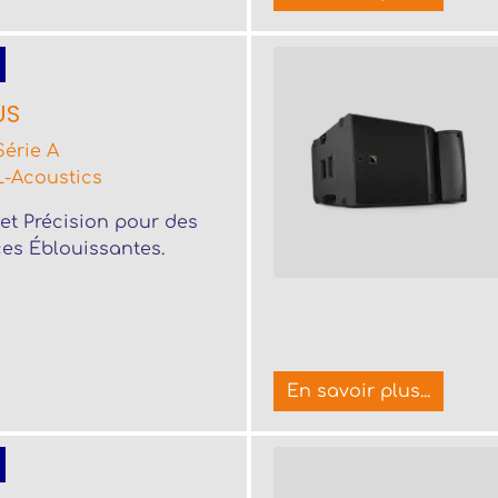
US
Série A
L-Acoustics
et Précision pour des
es Éblouissantes.
En savoir plus...