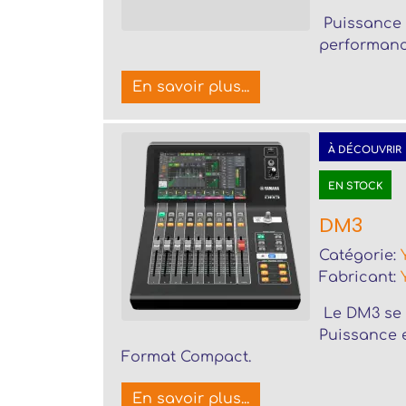
Puissance 
performanc
En savoir plus...
À DÉCOUVRIR
EN STOCK
DM3
Catégorie:
Fabricant:
Le DM3 se 
Puissance e
Format Compact.
En savoir plus...