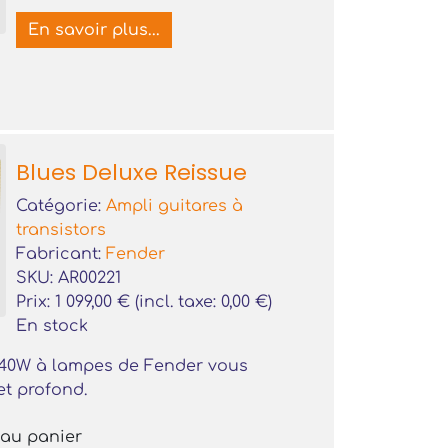
En savoir plus...
Blues Deluxe Reissue
Catégorie:
Ampli guitares à
transistors
Fabricant:
Fender
SKU:
AR00221
Prix:
1 099,00
€
(incl. taxe:
0,00
€
)
En stock
 40W à lampes de Fender vous
et profond.