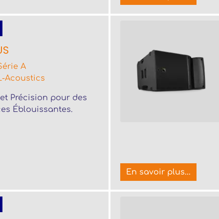
US
Série A
L-Acoustics
et Précision pour des
es Éblouissantes.
En savoir plus...