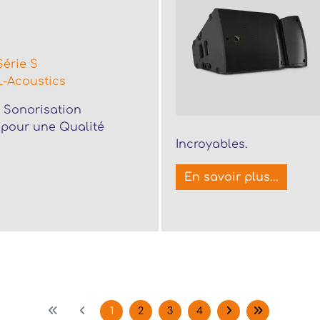
Série S
L-Acoustics
 Sonorisation
 pour une Qualité
Incroyables.
En savoir plus...
1
2
3
4