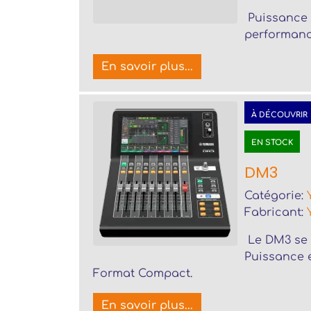
Puissance 
performanc
En savoir plus...
À DÉCOUVRIR
EN STOCK
DM3
Catégorie:
Fabricant:
Le DM3 se 
Puissance e
Format Compact.
En savoir plus...