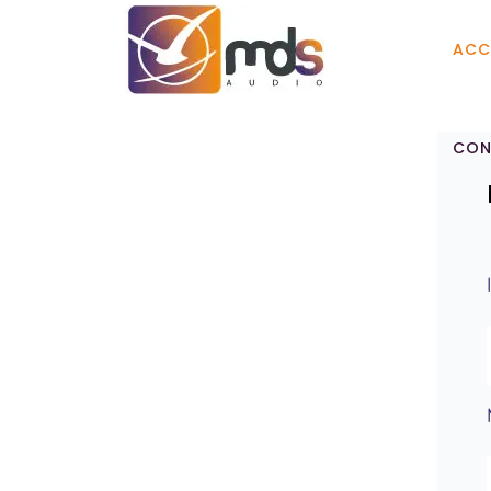
ACC
CON