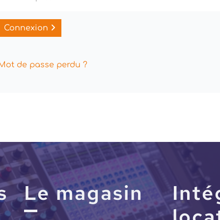
Af
Connexion
Mot de passe perdu ?
s
Le magasin
Inté
loca