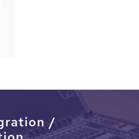
ficher le mot de passe
gration /
tion