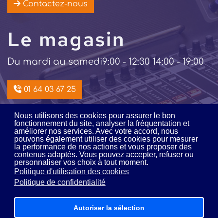
Contactez-nous
Le magasin
Du mardi au samedi
9:00 - 12:30 14:00 - 19:00
01 64 03 67 25
Nous utilisons des cookies pour assurer le bon
Intégration /
fonctionnement du site, analyser la fréquentation et
améliorer nos services. Avec votre accord, nous
pouvons également utiliser des cookies pour mesurer
location
la performance de nos actions et vous proposer des
contenus adaptés. Vous pouvez accepter, refuser ou
personnaliser vos choix à tout moment.
Du lundi au vendredi
9:00 - 12:00 14:00 - 18:00
Politique d'utilisation des cookies
Politique de confidentialité
01 64 03 16 16
Autoriser la sélection