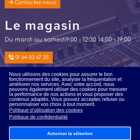
Contactez-nous
Le magasin
Du mardi au samedi
9:00 - 12:30 14:00 - 19:00
01 64 03 67 25
Nous utilisons des cookies pour assurer le bon
Intégration /
fonctionnement du site, analyser la fréquentation et
améliorer nos services. Avec votre accord, nous
pouvons également utiliser des cookies pour mesurer
location
la performance de nos actions et vous proposer des
contenus adaptés. Vous pouvez accepter, refuser ou
personnaliser vos choix à tout moment.
Du lundi au vendredi
9:00 - 12:00 14:00 - 18:00
Politique d'utilisation des cookies
Politique de confidentialité
01 64 03 16 16
Autoriser la sélection