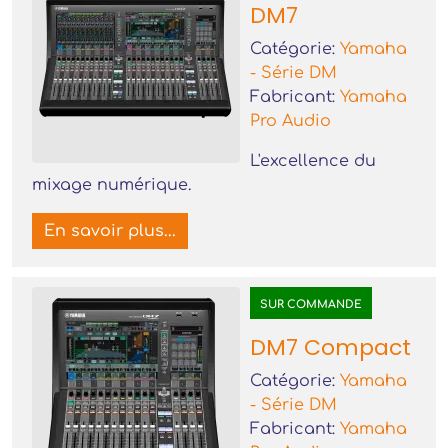
DM7
Catégorie:
Yamaha
- Série DM
Fabricant:
Yamaha
Pro Audio
L'excellence du
mixage numérique.
En savoir plus...
SUR COMMANDE
DM7 Compact
Catégorie:
Yamaha
- Série DM
Fabricant:
Yamaha