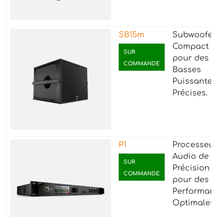
SB15m
Subwoofer
Compact
SUR
pour des
COMMANDE
Basses
Puissantes
Précises.
P1
Processeu
Audio de
SUR
Précision
COMMANDE
pour des
Performan
Optimales.