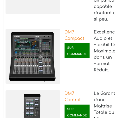
amplificat
capable
d'autant a
si peu.
DM7
Excellence
Compact
Audio et
Flexibilité
SUR
Maximale
COMMANDE
dans un
Format
Réduit.
DM7
Le Garant
Control
d'une
Maîtrise
SUR
Totale du
COMMANDE