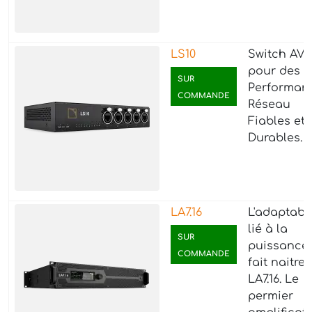
LS10
Switch AVB
pour des
SUR
Performan
COMMANDE
Réseau
Fiables et
Durables.
LA7.16
L'adaptabil
lié à la
SUR
puissance
COMMANDE
fait naitre 
LA7.16. Le
permier