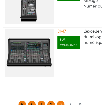
Mixage
Numérique
DM7
L'excellenc
du mixage
SUR
numérique
COMMANDE
1
2
3