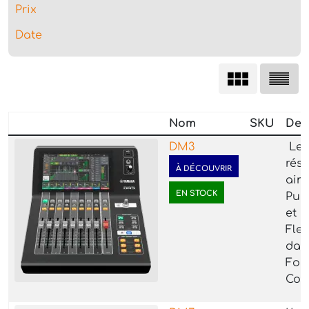
Prix
Date
Nom
SKU
Des
DM3
Le 
rés
À DÉCOUVRIR
ains
EN STOCK
Pui
et
Flex
dan
For
Com