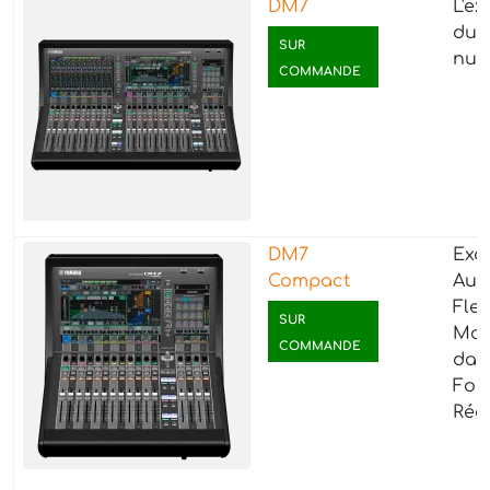
DM7
L'ex
du 
SUR
num
COMMANDE
DM7
Exc
Compact
Aud
Flex
SUR
Max
COMMANDE
dan
For
Rédu