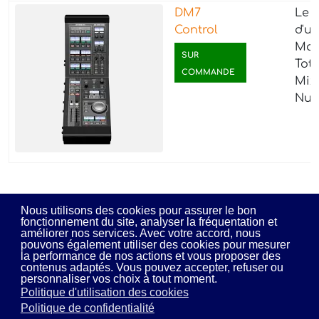
DM7
Le 
Control
d'u
Maî
SUR
Tot
COMMANDE
Mix
Num
Nous utilisons des cookies pour assurer le bon
fonctionnement du site, analyser la fréquentation et
améliorer nos services. Avec votre accord, nous
pouvons également utiliser des cookies pour mesurer
la performance de nos actions et vous proposer des
contenus adaptés. Vous pouvez accepter, refuser ou
MDS Audio © 2026 - Tous droits réservés - Par l'agence
E-
personnaliser vos choix à tout moment.
DevWeb
Politique d'utilisation des cookies
Mentions légales
Politique de confidentialité
Politique de confidentialité