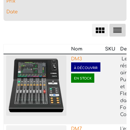
Prix
Date
Nom
SKU
Des
DM3
Le 
rés
À DÉCOUVRIR
ains
EN STOCK
Pui
et
Flex
dan
For
Com
DM7
L'ex