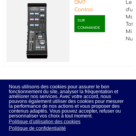
DM7
Le 
Control
d'u
Maî
SUR
Tot
COMMANDE
Mix
Num
Nous utilisons des cookies pour assurer le bon
fonctionnement du site, analyser la fréquentation et
améliorer nos services. Avec votre accord, nous
pouvons également utiliser des cookies pour mesurer
la performance de nos actions et vous proposer des
contenus adaptés. Vous pouvez accepter, refuser ou
MDS Audio © 2026 - Tous droits réservés - Par l'agence
E-
personnaliser vos choix à tout moment.
DevWeb
Politique d'utilisation des cookies
Mentions légales
Politique de confidentialité
Politique de confidentialité
Plan de site