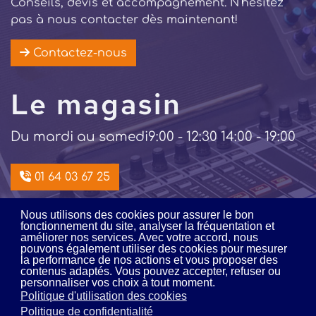
Conseils, devis et accompagnement. N'hésitez
pas à nous contacter dès maintenant!
Contactez-nous
Le magasin
Du mardi au samedi
9:00 - 12:30 14:00 - 19:00
01 64 03 67 25
Nous utilisons des cookies pour assurer le bon
Intégration /
fonctionnement du site, analyser la fréquentation et
améliorer nos services. Avec votre accord, nous
pouvons également utiliser des cookies pour mesurer
location
la performance de nos actions et vous proposer des
contenus adaptés. Vous pouvez accepter, refuser ou
personnaliser vos choix à tout moment.
Du lundi au vendredi
9:00 - 12:00 14:00 - 18:00
Politique d'utilisation des cookies
Politique de confidentialité